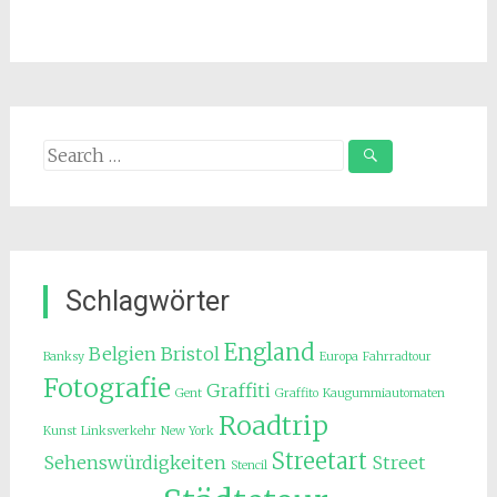
Search
for:
Schlagwörter
England
Belgien
Bristol
Banksy
Europa
Fahrradtour
Fotografie
Graffiti
Gent
Graffito
Kaugummiautomaten
Roadtrip
Kunst
Linksverkehr
New York
Streetart
Sehenswürdigkeiten
Street
Stencil