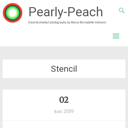
Pearly-Peach
travel & streetart photography by Maria-Bernadette Inkmann
Skip
to
conten
Stencil
02
2019
Juni