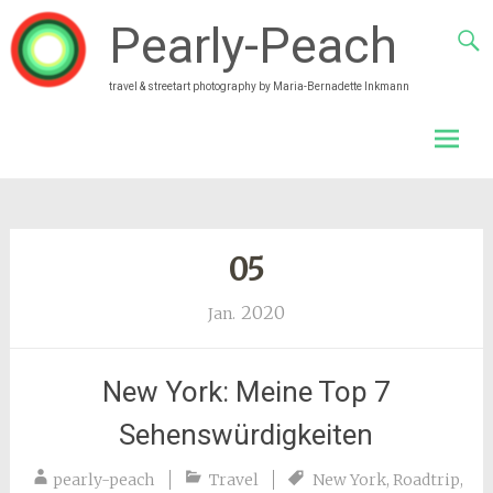
Pearly-Peach
travel & streetart photography by Maria-Bernadette Inkmann
Skip
to
conten
05
2020
Jan.
New York: Meine Top 7
Sehenswürdigkeiten
pearly-peach
Travel
New York
,
Roadtrip
,