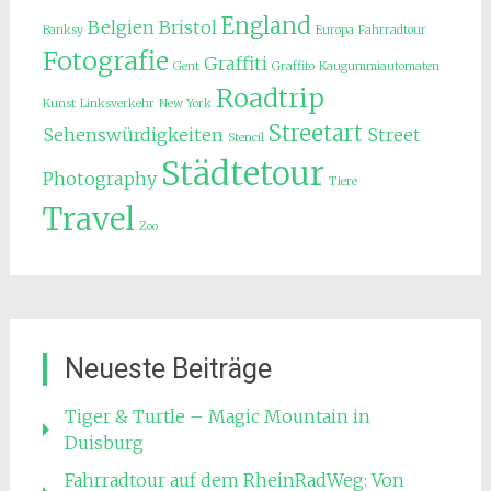
England
Belgien
Bristol
Banksy
Europa
Fahrradtour
Fotografie
Graffiti
Gent
Graffito
Kaugummiautomaten
Roadtrip
Kunst
Linksverkehr
New York
Streetart
Sehenswürdigkeiten
Street
Stencil
Städtetour
Photography
Tiere
Travel
Zoo
Neueste Beiträge
Tiger & Turtle – Magic Mountain in
Duisburg
Fahrradtour auf dem RheinRadWeg: Von