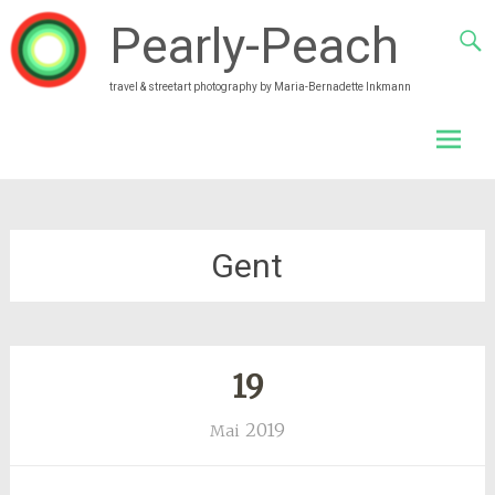
Pearly-Peach
travel & streetart photography by Maria-Bernadette Inkmann
Skip
to
conten
Gent
19
2019
Mai