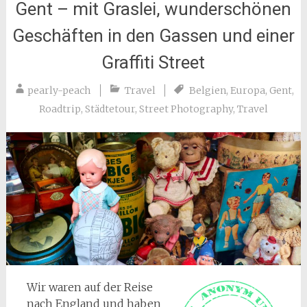
Gent – mit Graslei, wunderschönen
Geschäften in den Gassen und einer
Graffiti Street
pearly-peach
Travel
Belgien
,
Europa
,
Gent
,
Roadtrip
,
Städtetour
,
Street Photography
,
Travel
Wir waren auf der Reise
nach England und haben