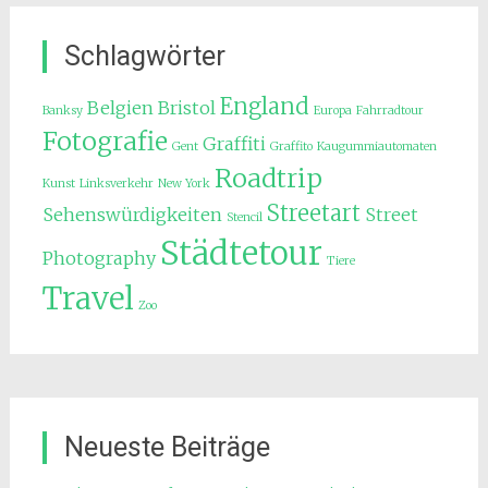
Schlagwörter
England
Belgien
Bristol
Banksy
Europa
Fahrradtour
Fotografie
Graffiti
Gent
Graffito
Kaugummiautomaten
Roadtrip
Kunst
Linksverkehr
New York
Streetart
Sehenswürdigkeiten
Street
Stencil
Städtetour
Photography
Tiere
Travel
Zoo
Neueste Beiträge