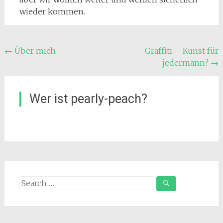
wieder kommen.
Post
←
Über mich
Graffiti – Kunst für
jedermann?
→
navigation
Wer ist pearly-peach?
Search
for: