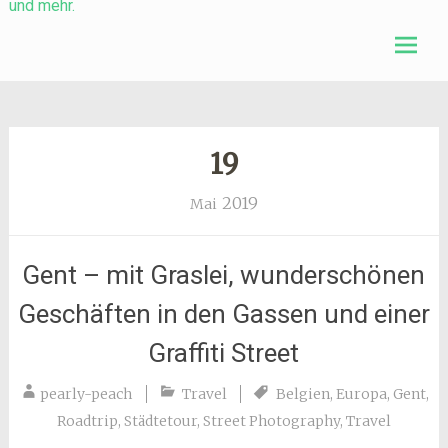
Skip
to
conten
19
2019
Mai
Gent – mit Graslei, wunderschönen
Geschäften in den Gassen und einer
Graffiti Street
pearly-peach
Travel
Belgien
,
Europa
,
Gent
,
Roadtrip
,
Städtetour
,
Street Photography
,
Travel